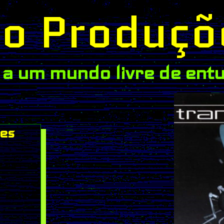
o Produçõ
a um mundo livre de ent
es