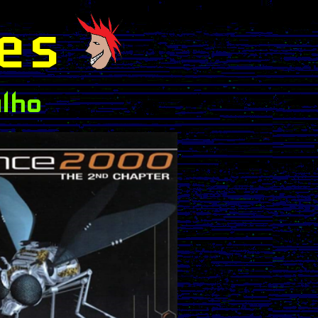
es
ulho